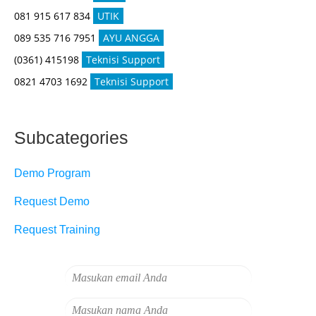
081 915 617 834
UTIK
089 535 716 7951
AYU ANGGA
(0361) 415198
Teknisi Support
0821 4703 1692
Teknisi Support
Subcategories
Demo Program
Request Demo
Request Training