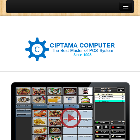
Home
Produk
Program Kasir
Program Restoran
Program Retail
Program Grosir
Program General Ledger
POS Terminal
Barcode Printer
Barcode Scanner
Cash Drawer
Cash Register