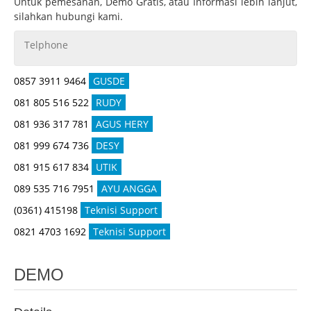
Untuk pemesanan, Demo Gratis, atau Informasi lebih lanjut,
silahkan hubungi kami.
Telphone
0857 3911 9464
GUSDE
081 805 516 522
RUDY
081 936 317 781
AGUS HERY
081 999 674 736
DESY
081 915 617 834
UTIK
089 535 716 7951
AYU ANGGA
(0361) 415198
Teknisi Support
0821 4703 1692
Teknisi Support
DEMO