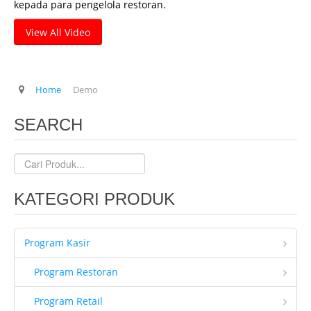
kepada para pengelola restoran.
Client Kami
View All Video
Tentang Kami
Ketentuan Garansi
Home
Demo
IT & Support
Kontrak Maintenance
SEARCH
Upgrade Program
Training Staff IT
Form Registrasi
KATEGORI PRODUK
Hubungi Kami
Brosur
Program Kasir
Program Restoran
Program Retail