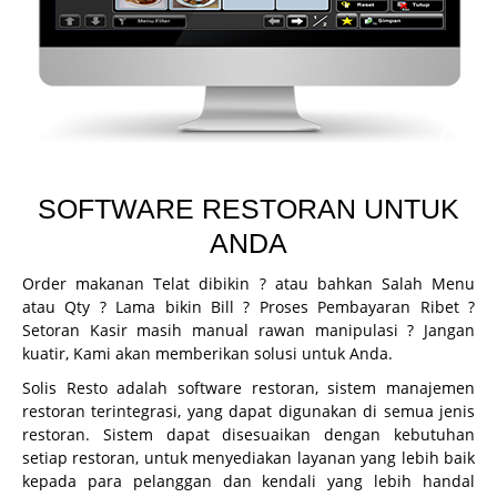
CCTV
Guard Patrol System
Fingerprint
Printer Inkjet
Printer Kasir
SOFTWARE RESTORAN UNTUK
Printer ID Card
ANDA
Printer Faktur
Order makanan Telat dibikin ? atau bahkan Salah Menu
Perlengkapan Kasir
atau Qty ? Lama bikin Bill ? Proses Pembayaran Ribet ?
Setoran Kasir masih manual rawan manipulasi ? Jangan
Gondola
kuatir, Kami akan memberikan solusi untuk Anda.
Demo
Solis Resto adalah software restoran, sistem manajemen
restoran terintegrasi, yang dapat digunakan di semua jenis
Demo Program
restoran. Sistem dapat disesuaikan dengan kebutuhan
Request Demo
setiap restoran, untuk menyediakan layanan yang lebih baik
kepada para pelanggan dan kendali yang lebih handal
Request Training