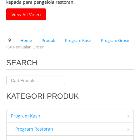
kepada para pengelola restoran.
Client Kami
View All Video
Tentang Kami
Ketentuan Garansi
Home
Produk
Program Kasir
Program Grosir
IT & Support
ISX Penjualan Grosir
Kontrak Maintenance
SEARCH
Upgrade Program
Training Staff IT
Form Registrasi
KATEGORI PRODUK
Hubungi Kami
Brosur
Program Kasir
Program Restoran