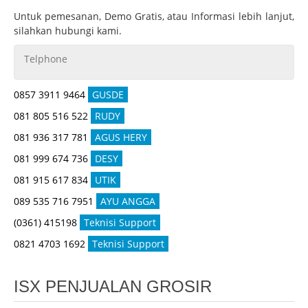
Untuk pemesanan, Demo Gratis, atau Informasi lebih lanjut,
silahkan hubungi kami.
Telphone
0857 3911 9464
GUSDE
081 805 516 522
RUDY
081 936 317 781
AGUS HERY
081 999 674 736
DESY
081 915 617 834
UTIK
089 535 716 7951
AYU ANGGA
(0361) 415198
Teknisi Support
0821 4703 1692
Teknisi Support
ISX PENJUALAN GROSIR