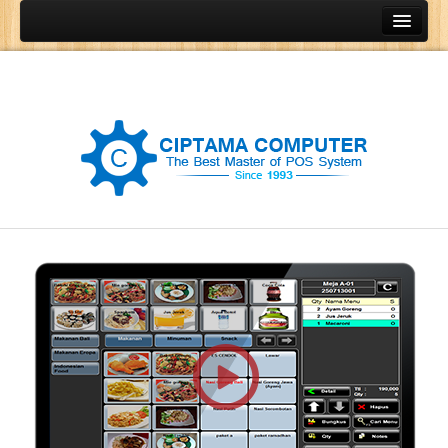
Home
Produk
Program Kasir
Program Restoran
Program Retail
Program Grosir
Program General Ledger
POS Terminal
Barcode Printer
Barcode Scanner
Cash Drawer
Cash Register