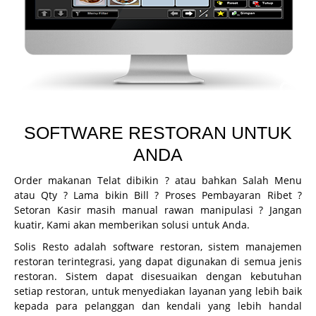
CCTV
Guard Patrol System
Fingerprint
Printer Inkjet
Printer Kasir
SOFTWARE RESTORAN UNTUK
Printer ID Card
ANDA
Printer Faktur
Order makanan Telat dibikin ? atau bahkan Salah Menu
Perlengkapan Kasir
atau Qty ? Lama bikin Bill ? Proses Pembayaran Ribet ?
Setoran Kasir masih manual rawan manipulasi ? Jangan
Gondola
kuatir, Kami akan memberikan solusi untuk Anda.
Demo
Solis Resto adalah software restoran, sistem manajemen
restoran terintegrasi, yang dapat digunakan di semua jenis
Demo Program
restoran. Sistem dapat disesuaikan dengan kebutuhan
Request Demo
setiap restoran, untuk menyediakan layanan yang lebih baik
kepada para pelanggan dan kendali yang lebih handal
Request Training